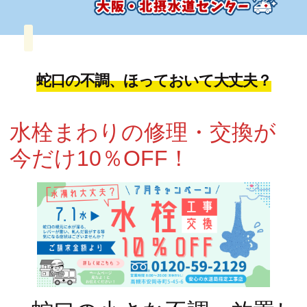
蛇口の不調、ほっておいて大丈夫？
北摂の水漏れ・トイレつまり・水まわり修理対応｜大阪・北摂水道センター【水道局指定工事店】
水栓まわりの修理・交換が
今だけ10％OFF！