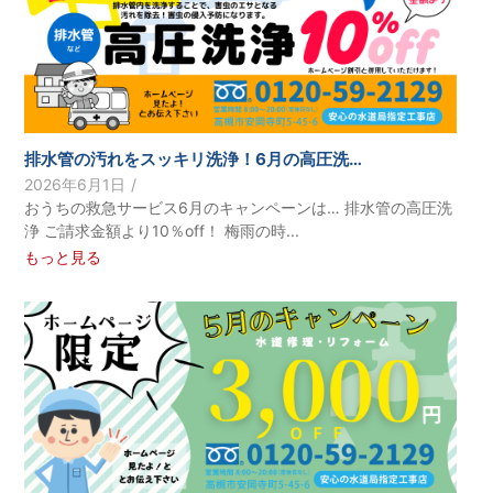
排水管の汚れをスッキリ洗浄！6月の高圧洗…
2026年6月1日
/
おうちの救急サービス6月のキャンペーンは… 排水管の高圧洗
浄 ご請求金額より10％off！ 梅雨の時...
もっと見る