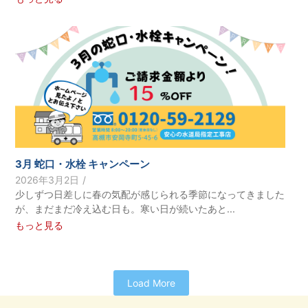
3月 蛇口・水栓 キャンペーン
2026年3月2日
/
少しずつ日差しに春の気配が感じられる季節になってきました
が、まだまだ冷え込む日も。寒い日が続いたあと...
もっと見る
Load More