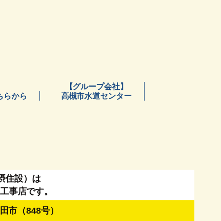
【グループ会社】
ちらから
高槻市水道センター
摂住設）は
工事店です。
田市（848号）