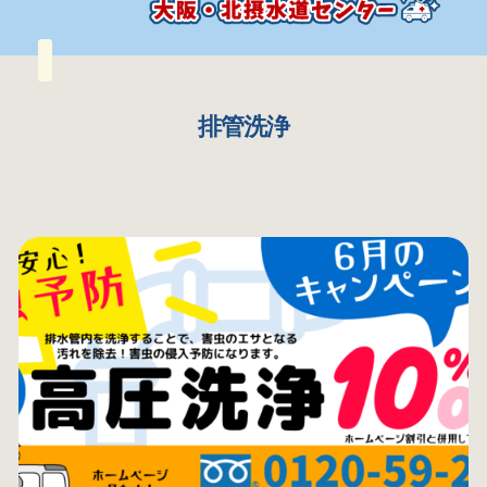
排管洗浄
北摂の水漏れ・トイレつまり・水まわり修理対応｜大阪・北摂水道センター【水道局指定工事店】