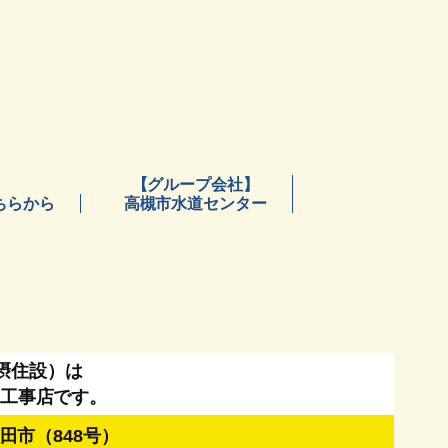
【グループ会社】
ちらから
高槻市水道センター
摂住設）は
工事店です。
田市（848号）