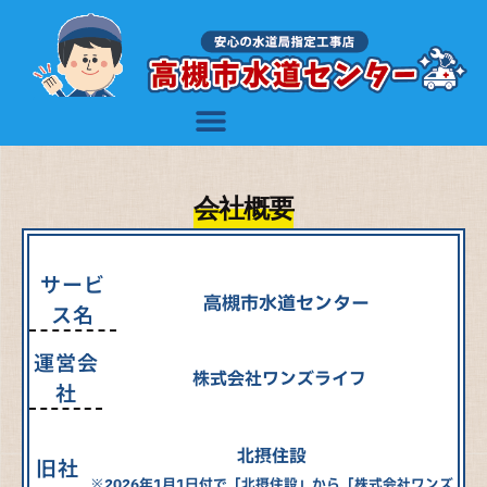
高槻市のトイレつまり・水漏れ・水まわり修理｜高槻市水道センター【水道局指定工事店】Home
会社概要
サービ
高槻市水道センター
ス名
運営会
株式会社ワンズライフ
社
北摂住設
旧社
※2026年1月1日付で「北摂住設」から「株式会社ワンズ