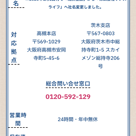
名
ライフ」へ社名変更しました。
茨木支店
高槻本店
〒567-0803
対
〒569-1029
大阪府茨木市中総
応
大阪府高槻市安岡
持寺町1-5 スカイ
拠
寺町5-45-6
メゾン総持寺206
点
号
総合問い合せ窓口
0120-592-129
営業時
24時間・年中無休
間