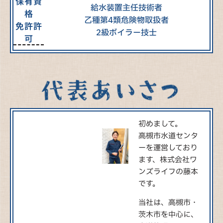
保有資
給水装置主任技術者
格
乙種第4類危険物取扱者
免許許
2級ボイラー技士
可
初めまして。
高槻市水道センタ
ーを運営しており
ます、株式会社ワ
ンズライフの藤本
です。
当社は、高槻市・
茨木市を中心に、